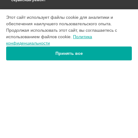
Сервисный ремонт
УСТРОЙСТВА
Этот сайт использует файлы cookie для аналитики и
обеспечения наилучшего пользовательского опыта.
Оптический прицел
Продолжая использовать этот сайт, вы соглашаетесь с
Прицел ночного видения
использованием файлов cookie.
Политика
Тепловизор
конфиденциальности
Тепловизионный прицел
Принять все
СТРАНИЦЫ
Цены
Гарантия
Доставка
Контакты
Карта сайта
КОНТАКТЫ
+7 (800) 100-69-58
Ежедневно с 09:00 до 21:00
г. Челябинск, улица Цвиллинга, 25