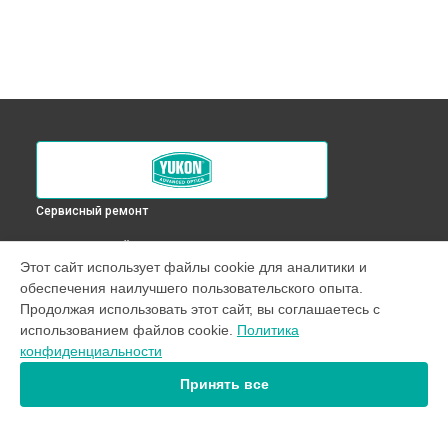
Сервисный ремонт
ВЫБЕРИ СВОЙ ГОРОД
Этот сайт использует файлы cookie для аналитики и
Замена или ремонт креплений оптического прицела
обеспечения наилучшего пользовательского опыта.
Nordforce XQ30 Yukon в
Краснодаре
Продолжая использовать этот сайт, вы соглашаетесь с
Замена или ремонт креплений оптического прицела
использованием файлов cookie.
Политика
Nordforce XQ30 Yukon в
Ростове-на-Дону
конфиденциальности
Замена или ремонт креплений оптического прицела
Nordforce XQ30 Yukon в
Нижнем Новгороде
Принять все
Замена или ремонт креплений оптического прицела
Nordforce XQ30 Yukon в
Новосибирске
Замена или ремонт креплений оптического прицела