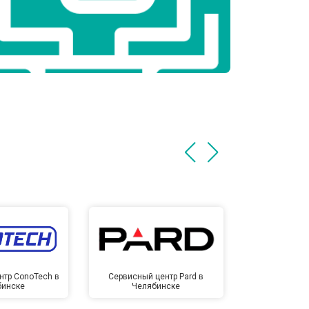
нтр ConoTech в
Сервисный центр Pard в
Сервисный ц
бинске
Челябинске
Челя