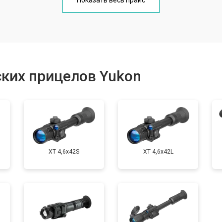
Показать весь прайс
от 70 мин
о
от 60 мин
о
ких прицелов Yukon
от 170 мин
о
XT 4,6x42S
XT 4,6x42L