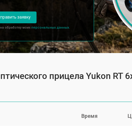
править заявку
 на обработку моих
персональных данных.
оптического прицела Yukon RT 6
Время
Ц