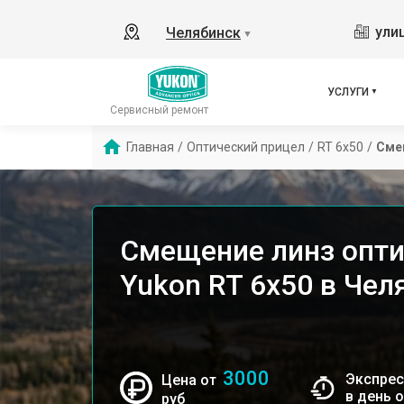
ули
Челябинск
▼
УСЛУГИ
Сервисный ремонт
Главная
/
Оптический прицел
/
RT 6x50
/
Сме
Смещение линз опти
Yukon RT 6x50 в Чел
3000
Экспрес
Цена от
в день 
руб