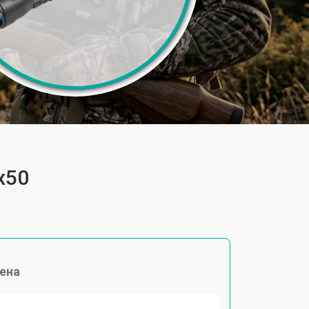
x50
ена